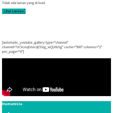
Tidak ada laman yang di load.
Lihat Lainnya
[automatic_youtube_gallery type="channel"
channel="UCVceqEmxrqE5Sig_wQLKkSg" cache="900" columns="2"
per_page="6"]
Humanisia