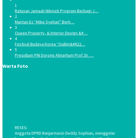
1
Ratusan Jamaah Nikmati Program Berbagi J…
2
Mantan DJ “Mike Syehan” Berh…
3
Queen Property, & Interior Design &#…
4
Festival Budaya Korea “Oullim&#822…
5
Presidium PNI Dorong Almarhum Prof. Dr. …
Warta Foto
RESES:
Anggota DPRD Banjarmasin Deddy Sophian, menggelar