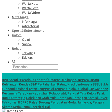
Warta Kota
Warta Foto
Warta Video
Mitra Niaga
Info Niaga
Advertorial
Sport & Entertaiment
Kolom
Opini
Sosok
Rehat
Traveling
Edukasi
Ekonomi Nasional
DPR Soroti “Paradoks Lobster”: Potensi Melimpah, Negara Justru
Kehilangan Kendali
S&P Pertahankan Rating Kredit Indonesia BBB, Bukti
Ekonomi Nasional Tetap Tangguh di Tengah Gejolak Global
DJP Gandeng
Pertamina Terapkan Kepatuhan Kolaboratif, Perkuat Tata Kelola Pajak
BUMN Strategis
Gojek dan Grab Mulai Terapkan Potongan Komisi Driver
8℅
Komisi II DPRD Kalsel Dorong Penguatan Modal Jamkrida, Pelajari
Skema Kerja Sama Daerah di Bali