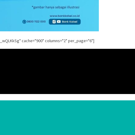
g_wQLKkSg" cache="900" columns="2" per_page="6"]