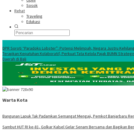
Opini
Sosok
Rehat
Traveling
Edukasi
Ekonomi Nasional
DPR Soroti “Paradoks Lobster”: Potensi Melimpah, Negara Justru Kehilan
Terapkan Kepatuhan Kolaboratif, Perkuat Tata Kelola Pajak BUMN Strategi
Daerah di Bali
Warta Kota
Bangunan Lapuk Tak Padamkan Semangat Mengaji, Pemkot Banjarbaru Renov
Sambut HUT RI ke-81, Golkar Kalsel Gelar Senam Bersama dan Bagikan Be