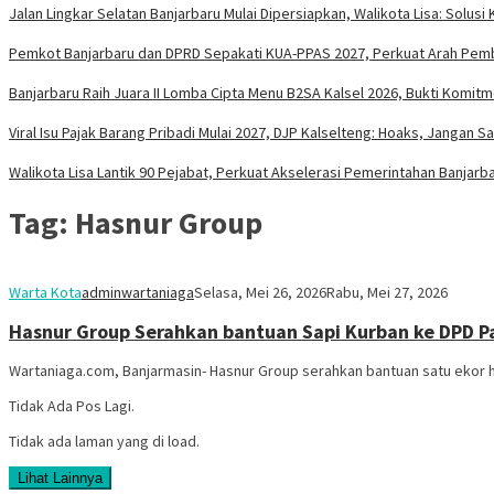
Jalan Lingkar Selatan Banjarbaru Mulai Dipersiapkan, Walikota Lisa: Sol
Pemkot Banjarbaru dan DPRD Sepakati KUA-PPAS 2027, Perkuat Arah Pem
Banjarbaru Raih Juara II Lomba Cipta Menu B2SA Kalsel 2026, Bukti Komi
Viral Isu Pajak Barang Pribadi Mulai 2027, DJP Kalselteng: Hoaks, Jangan 
Walikota Lisa Lantik 90 Pejabat, Perkuat Akselerasi Pemerintahan Banjarb
Tag:
Hasnur Group
Warta Kota
adminwartaniaga
Selasa, Mei 26, 2026
Rabu, Mei 27, 2026
Hasnur Group Serahkan bantuan Sapi Kurban ke DPD Pa
Wartaniaga.com, Banjarmasin- Hasnur Group serahkan bantuan satu ekor 
Tidak Ada Pos Lagi.
Tidak ada laman yang di load.
Lihat Lainnya