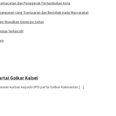
usi Kemacetan dan Penggerak Pertumbuhan Kota
bangunan yang Transparan dan Berpihak pada Masyarakat
tmen Wujudkan Generasi Sehat
Sampai Terkecoh!
aru
rtai Golkar Kalsel
hewan kurban kepada DPD partai Golkar Kalimantan […]