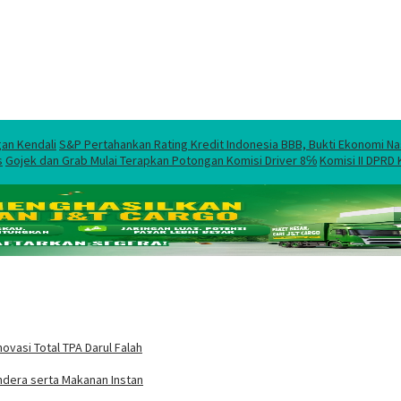
gan Kendali
S&P Pertahankan Rating Kredit Indonesia BBB, Bukti Ekonomi Na
s
Gojek dan Grab Mulai Terapkan Potongan Komisi Driver 8℅
Komisi II DPRD
asi Total TPA Darul Falah
ndera serta Makanan Instan