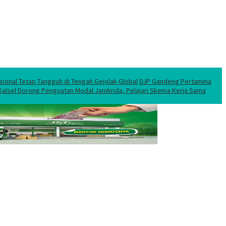
sional Tetap Tangguh di Tengah Gejolak Global
DJP Gandeng Pertamina
 Kalsel Dorong Penguatan Modal Jamkrida, Pelajari Skema Kerja Sama