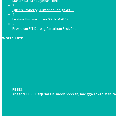
Mantan DJ “Mike Syehan” Berh…
3
Queen Property, & Interior Design &#…
4
Festival Budaya Korea “Oullim&#822…
5
Presidium PNI Dorong Almarhum Prof. Dr. …
Warta Foto
RESES:
Anggota DPRD Banjarmasin Deddy Sophian, menggelar kegiatan Pene