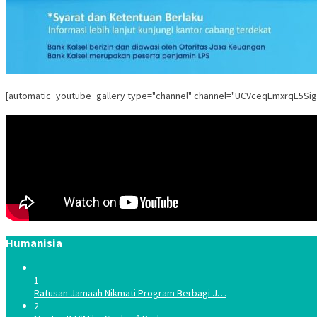
[automatic_youtube_gallery type="channel" channel="UCVceqEmxrqE5Si
Humanisia
1
Ratusan Jamaah Nikmati Program Berbagi J…
2