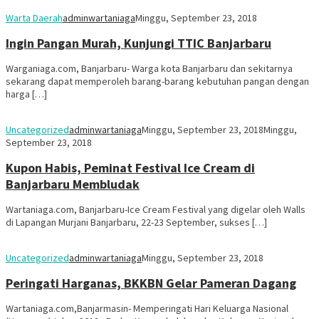
Warta Daerah
adminwartaniaga
Minggu, September 23, 2018
Ingin Pangan Murah, Kunjungi TTIC Banjarbaru
Warganiaga.com, Banjarbaru- Warga kota Banjarbaru dan sekitarnya
sekarang dapat memperoleh barang-barang kebutuhan pangan dengan
harga […]
Uncategorized
adminwartaniaga
Minggu, September 23, 2018
Minggu,
September 23, 2018
Kupon Habis, Peminat Festival Ice Cream di
Banjarbaru Membludak
Wartaniaga.com, Banjarbaru-Ice Cream Festival yang digelar oleh Walls
di Lapangan Murjani Banjarbaru, 22-23 September, sukses […]
Uncategorized
adminwartaniaga
Minggu, September 23, 2018
Peringati Harganas, BKKBN Gelar Pameran Dagang
Wartaniaga.com,Banjarmasin- Memperingati Hari Keluarga Nasional