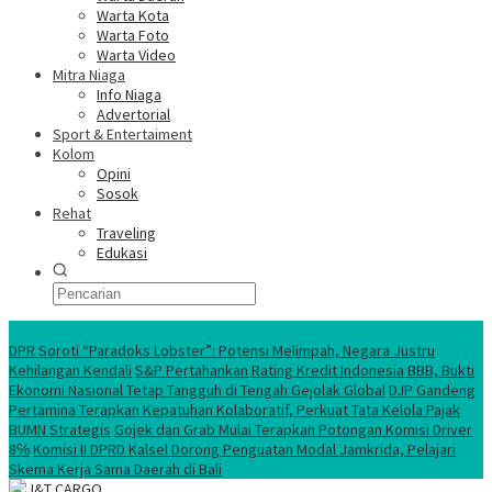
Warta Kota
Warta Foto
Warta Video
Mitra Niaga
Info Niaga
Advertorial
Sport & Entertaiment
Kolom
Opini
Sosok
Rehat
Traveling
Edukasi
Ekonomi Nasional
DPR Soroti “Paradoks Lobster”: Potensi Melimpah, Negara Justru
Kehilangan Kendali
S&P Pertahankan Rating Kredit Indonesia BBB, Bukti
Ekonomi Nasional Tetap Tangguh di Tengah Gejolak Global
DJP Gandeng
Pertamina Terapkan Kepatuhan Kolaboratif, Perkuat Tata Kelola Pajak
BUMN Strategis
Gojek dan Grab Mulai Terapkan Potongan Komisi Driver
8℅
Komisi II DPRD Kalsel Dorong Penguatan Modal Jamkrida, Pelajari
Skema Kerja Sama Daerah di Bali