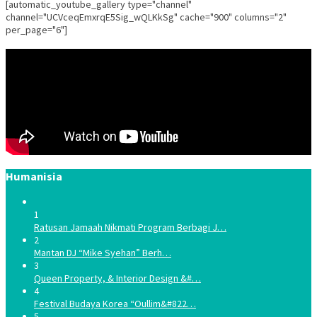
[automatic_youtube_gallery type="channel"
channel="UCVceqEmxrqE5Sig_wQLKkSg" cache="900" columns="2"
per_page="6"]
Humanisia
1
Ratusan Jamaah Nikmati Program Berbagi J…
2
Mantan DJ “Mike Syehan” Berh…
3
Queen Property, & Interior Design &#…
4
Festival Budaya Korea “Oullim&#822…
5