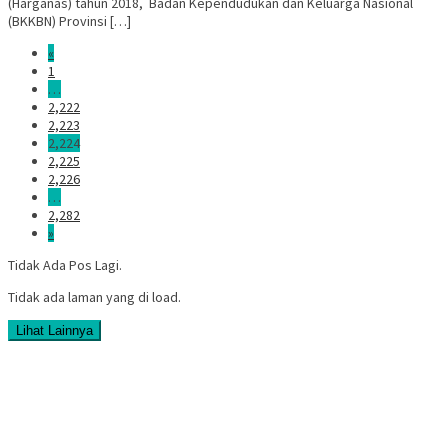
(Harganas) tahun 2018, Badan Kependudukan dan Keluarga Nasional
(BKKBN) Provinsi […]
«
1
…
2,222
2,223
2,224
2,225
2,226
…
2,282
»
Tidak Ada Pos Lagi.
Tidak ada laman yang di load.
Lihat Lainnya