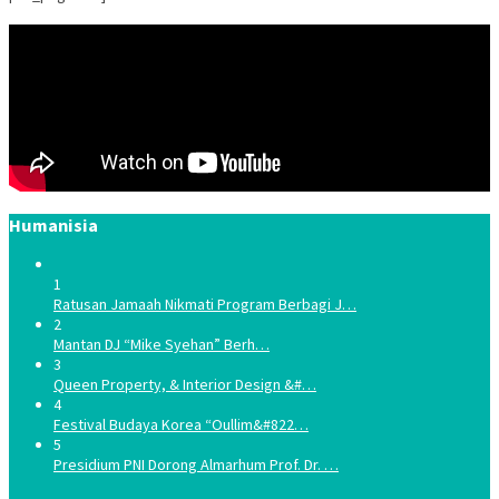
Humanisia
1
Ratusan Jamaah Nikmati Program Berbagi J…
2
Mantan DJ “Mike Syehan” Berh…
3
Queen Property, & Interior Design &#…
4
Festival Budaya Korea “Oullim&#822…
5
Presidium PNI Dorong Almarhum Prof. Dr. …