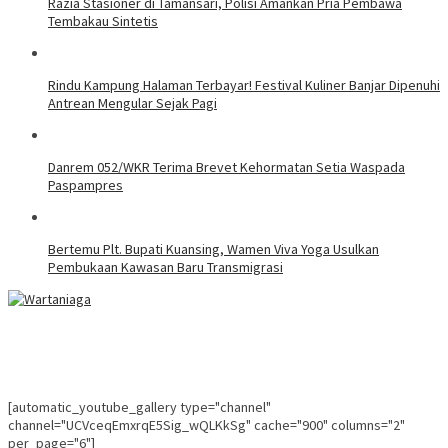
Razia Stasioner di Tamansari, Polisi Amankan Pria Pembawa
Tembakau Sintetis
Rindu Kampung Halaman Terbayar! Festival Kuliner Banjar Dipenuhi
Antrean Mengular Sejak Pagi
Danrem 052/WKR Terima Brevet Kehormatan Setia Waspada
Paspampres
Bertemu Plt. Bupati Kuansing, Wamen Viva Yoga Usulkan
Pembukaan Kawasan Baru Transmigrasi
[automatic_youtube_gallery type="channel"
channel="UCVceqEmxrqE5Sig_wQLKkSg" cache="900" columns="2"
per_page="6"]