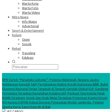
Warta Kota
Warta Foto
Warta Video
Mitra Niaga
Info Niaga
Advertorial
Sport & Entertaiment
Kolom
Opini
Sosok
Rehat
Traveling
Edukasi
Ekonomi Nasional
DPR Soroti “Paradoks Lobster”: Potensi Melimpah, Negara Justru
Kehilangan Kendali
S&P Pertahankan Rating Kredit Indonesia BBB, Bukti
Ekonomi Nasional Tetap Tangguh di Tengah Gejolak Global
DJP Gandeng
Pertamina Terapkan Kepatuhan Kolaboratif, Perkuat Tata Kelola Pajak
BUMN Strategis
Gojek dan Grab Mulai Terapkan Potongan Komisi Driver
8℅
Komisi II DPRD Kalsel Dorong Penguatan Modal Jamkrida, Pelajari
Skema Kerja Sama Daerah di Bali