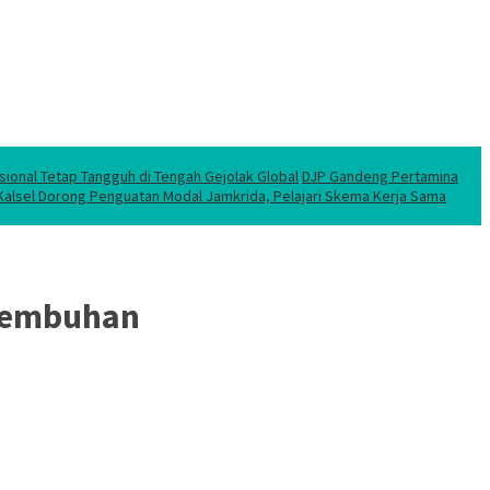
sional Tetap Tangguh di Tengah Gejolak Global
DJP Gandeng Pertamina
 Kalsel Dorong Penguatan Modal Jamkrida, Pelajari Skema Kerja Sama
esembuhan