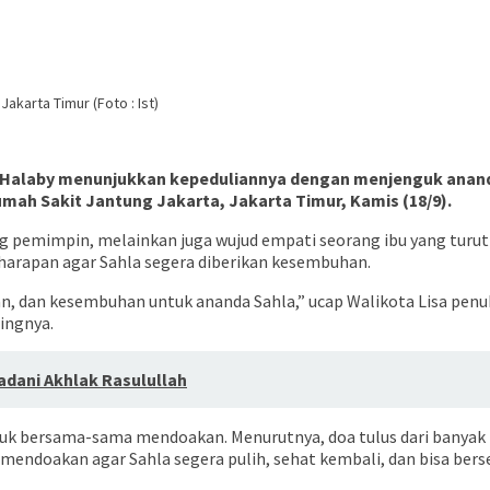
akarta Timur (Foto : Ist)
Lisa Halaby menunjukkan kepeduliannya dengan menjenguk ana
mah Sakit Jantung Jakarta, Jakarta Timur, Kamis (18/9).
ng pemimpin, melainkan juga wujud empati seorang ibu yang tur
arapan agar Sahla segera diberikan kesembuhan.
dan kesembuhan untuk ananda Sahla,” ucap Walikota Lisa penuh k
ingnya.
adani Akhlak Rasulullah
tuk bersama-sama mendoakan. Menurutnya, doa tulus dari banyak h
ndoakan agar Sahla segera pulih, sehat kembali, dan bisa bersek