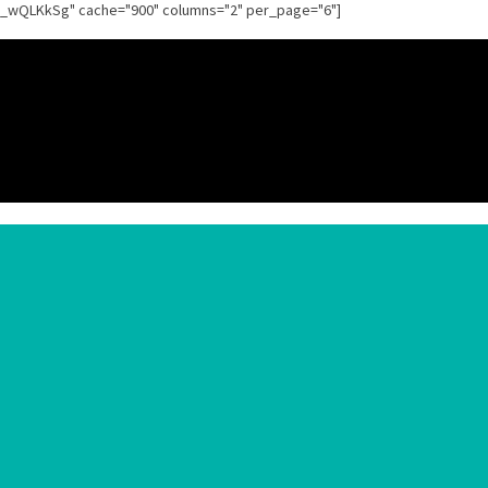
g_wQLKkSg" cache="900" columns="2" per_page="6"]