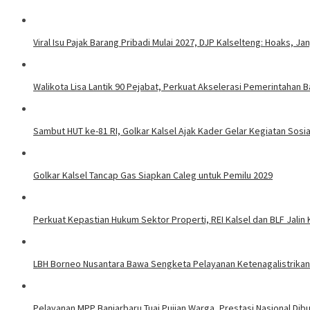
Viral Isu Pajak Barang Pribadi Mulai 2027, DJP Kalselteng: Hoaks, J
Walikota Lisa Lantik 90 Pejabat, Perkuat Akselerasi Pemerintahan B
Sambut HUT ke-81 RI, Golkar Kalsel Ajak Kader Gelar Kegiatan Sos
Golkar Kalsel Tancap Gas Siapkan Caleg untuk Pemilu 2029
Perkuat Kepastian Hukum Sektor Properti, REI Kalsel dan BLF Jalin
LBH Borneo Nusantara Bawa Sengketa Pelayanan Ketenagalistrikan 
Pelayanan MPP Banjarbaru Tuai Pujian Warga, Prestasi Nasional Dib