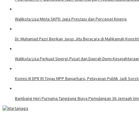
Walikota Lisa Minta SKPD Jaga Prestasi dan Percepat Kinerja
Dr. Muhamad Pazri Berikan Jurus Jitu Beracara di Mahkamah Konst
Walikota Lisa Perkuat Sinergi Pusat dan Daerah Demi Kesejahteraa
Komisi III DPR RI Tinjau MPP Banjarbaru, Pelayanan Publik Jadi Soro
Bambang Heri Purnama Tanggung Biaya Pemulangan 36 Jemaah Umrah