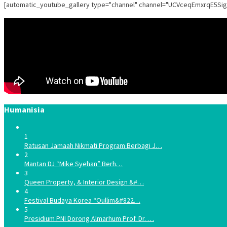
[automatic_youtube_gallery type="channel" channel="UCVceqEmxrqE5Si
Humanisia
1
Ratusan Jamaah Nikmati Program Berbagi J…
2
Mantan DJ “Mike Syehan” Berh…
3
Queen Property, & Interior Design &#…
4
Festival Budaya Korea “Oullim&#822…
5
Presidium PNI Dorong Almarhum Prof. Dr. …