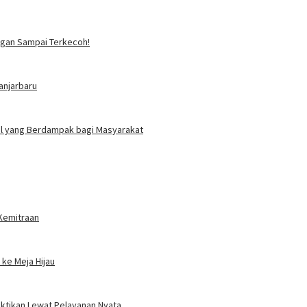
angan Sampai Terkecoh!
anjarbaru
ial yang Berdampak bagi Masyarakat
 Kemitraan
ke Meja Hijau
uktikan Lewat Pelayanan Nyata