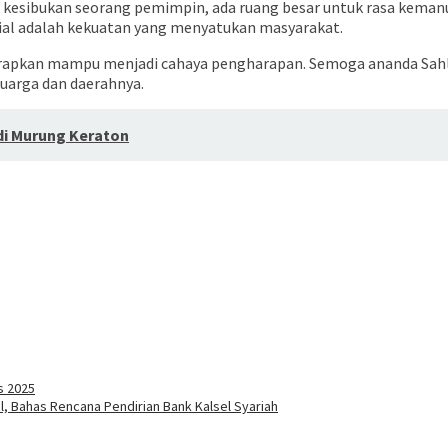
n kesibukan seorang pemimpin, ada ruang besar untuk rasa kema
sial adalah kekuatan yang menyatukan masyarakat.
iharapkan mampu menjadi cahaya pengharapan. Semoga ananda Sah
luarga dan daerahnya.
di Murung Keraton
s 2025
l, Bahas Rencana Pendirian Bank Kalsel Syariah