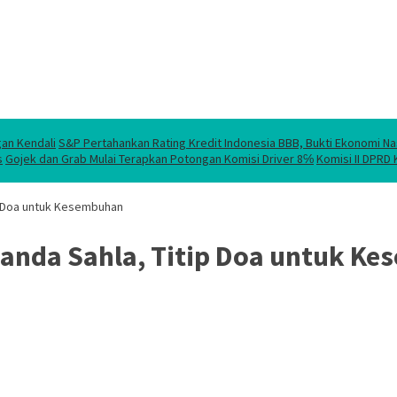
gan Kendali
S&P Pertahankan Rating Kredit Indonesia BBB, Bukti Ekonomi Na
s
Gojek dan Grab Mulai Terapkan Potongan Komisi Driver 8℅
Komisi II DPRD
ip Doa untuk Kesembuhan
anda Sahla, Titip Doa untuk K