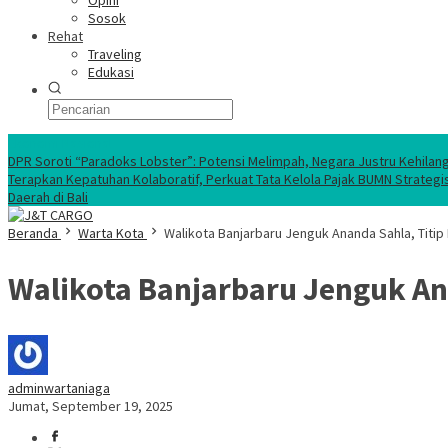
Opini
Sosok
Rehat
Traveling
Edukasi
Ekonomi Nasional
DPR Soroti “Paradoks Lobster”: Potensi Melimpah, Negara Justru Kehilan
Terapkan Kepatuhan Kolaboratif, Perkuat Tata Kelola Pajak BUMN Strategi
Daerah di Bali
Beranda
Warta Kota
Walikota Banjarbaru Jenguk Ananda Sahla, Tit
Walikota Banjarbaru Jenguk An
adminwartaniaga
Jumat, September 19, 2025